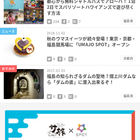
都心から無料シャトルバスでアロ〜ハ！ 1泊
2日でスパリゾートハワイアンズで遊び尽く
す方法
福島県
234
2
7
B!
ニュース
2018.11.02
秋のウマスイーツが続々登場！東京・京都・
福島競馬場に「UMAJO SPOT」オープン
京都府
9
0
0
B!
おでかけ
2017.02.03
福島の知られざるダムの聖地？摺上川ダムな
ら「ダムの底」に潜入出来るぞ！
福島県
0
5
0
B!