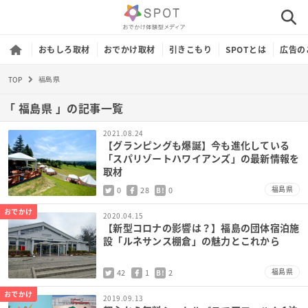
おもしろ取材
おでかけ取材
引きこもり
SPOTとは
広告の
TOP
福島県
「 福島県 」の記事一覧
2021.08.24
【グランピングも爆誕】今も進化している
「スパリゾートハワイアンズ」の最新情報を
取材
福島県
0
28
0
B!
おでかけ
2020.04.15
【新型コロナの影響は？】福島の団体宿泊施
設「ルネサンス棚倉」の魅力とこれから
福島県
42
1
2
B!
おでかけ
2019.09.13