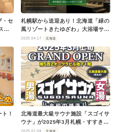
ザ・セ
札幌駅から送迎あり！北海道「緑の
ステ
風リゾートきたゆざわ」大浴場サウ
ナが7月に大幅リニューアル
2025.04.17
北海道
ート！
北海道最大級サウナ施設「スゴイサ
ウナ」が2025年3月札幌・すすきの
にオープン！
2025.01.09
北海道