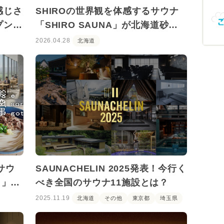
感じさ
SHIROの世界観を体感するサウナ
プン予
「SHIRO SAUNA」が北海道砂川
市に誕生
2026.04.28
北海道
サウ
SAUNACHELIN 2025発表！今行く
）」が
べき全国のサウナ11施設とは？
2025.11.19
北海道
その他
東京都
埼玉県