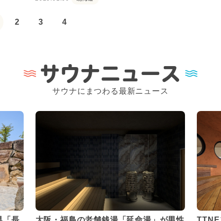
2
3
4
サウナニュース
サウナにまつわる最新ニュース
県「長
大阪・福島の老舗銭湯「延命湯」が男性
TTN