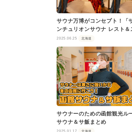
サウナ万博がコンセプト！「
ンチュリオンサウナ レスト＆
イ札幌」がリニューアル
2025.06.25
北海道
サウナーのための函館観光ル
サウナ＆サ飯まとめ
2025.01.17
北海道