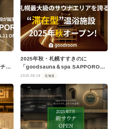
2025年秋・札幌すすきのに
行チケ
「goodsauna＆spa SAPPORO」
がオープン！
2025.08.19
北海道