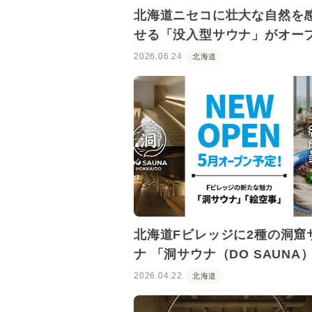
北海道ニセコに壮大な自然を
せる「没入型サウナ」がオー
定！
2026.06.24
北海道
北海道Fビレッジに2種の洞窟
ナ 「洞サウナ（DO SAUNA
オープン！
2026.04.22
北海道