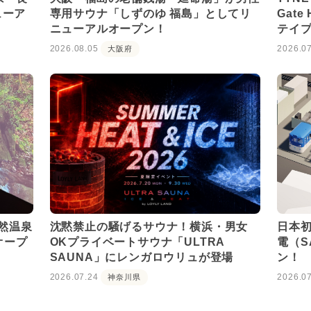
ューア
専用サウナ「しずのゆ 福島」としてリ
Gate
ニューアルオープン！
テイ
2026.08.05
2026.0
大阪府
然温泉
沈黙禁止の騒げるサウナ！横浜・男女
日本
オープ
OKプライベートサウナ「ULTRA
電（S
SAUNA」にレンガロウリュが登場
ン！
2026.07.24
2026.0
神奈川県