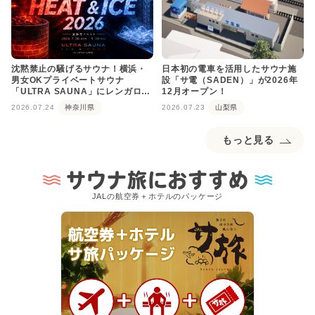
沈黙禁止の騒げるサウナ！横浜・
日本初の電車を活用したサウナ施
男女OKプライベートサウナ
設「サ電（SADEN）」が2026年
「ULTRA SAUNA」にレンガロウ
12月オープン！
リュが登場
2026.07.24
神奈川県
2026.07.23
山梨県
もっと見る
サウナ旅におすすめ
JALの航空券＋ホテルのパッケージ