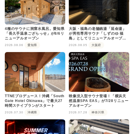
4種のサウナに洞窟水風呂。愛知県
大阪・福島の老舗銭湯「延命湯」
「長久手温泉ござらっせ」が8/6リ
が男性専用サウナ「しずのゆ 福
ニューアルオープン
島」としてリニューアルオープ
ン！
2026.08.06
愛知県
2026.08.05
大阪府
TTNEプロデュース！沖縄「South
映像没入型サウナ登場！「横浜天
Gate Hotel Okinawa」で最大27
然温泉SPA EAS」が7/28リニュー
時間ステイプランがスタート
アルオープン
2026.07.30
沖縄県
2026.07.28
神奈川県