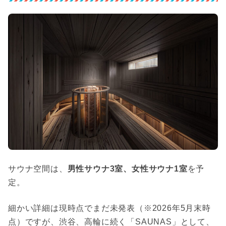
サウナ空間は、
男性サウナ3室、女性サウナ1室
を予
定。
細かい詳細は現時点でまだ未発表（※2026年5月末時
点）ですが、渋谷、高輪に続く「SAUNAS」として、