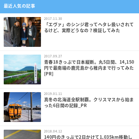
最近人気の記事
2017.11.30
「エヴァ」のシンジ君ってヘタレ扱いされて
るけど、実際どうなの？検証してみた
2017.09.27
青春18きっぷで日本縦断。丸5日間、14,150
円で最南端の鹿児島から稚内まで行ってみた
[PR]
2019.01.11
真冬の北海道全駅制覇。クリスマスから始ま
った6日間の記録_PR
2018.04.12
140円のきっぷで2日かけて1,035km移動し