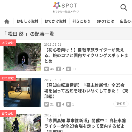
おもしろ取材
おでかけ取材
引きこもり
SPOTとは
広告の
「 松田 然 」の記事一覧
おでかけ
2017.07.21
【初心者向け！】自転車旅ライターが教え
る、旅のコツと国内サイクリングスポットま
とめ
48
2
11
B!
おでかけ
2017.05.02
【高知自転車横断】『幕末維新博』全25会
場を回って高知を味わい尽くしてきた！（東
部編）
高知県
22
4
1
B!
おでかけ
2017.03.31
「志国高知 幕末維新博」開催中！ 自転車旅
ライターが全23会場を走って案内するぜよ
【西部編】