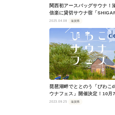
関西初アースバッグサウナ！
信楽に貸切サウナ宿「SHIGAR
SAUNA」が誕生
2025.04.08
滋賀県
琵琶湖畔でととのう「びわこd
ウナフェス」開催決定！10月
ら8日まで
2023.09.25
滋賀県