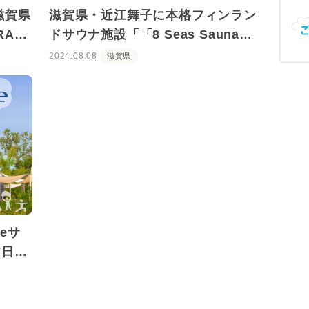
滋賀県
滋賀県・近江舞子に本格フィンラン
AKI
ドサウナ施設「「8 Seas Sauna
HIRA」がオープン！
2024.08.08
滋賀県
eサ
7日か