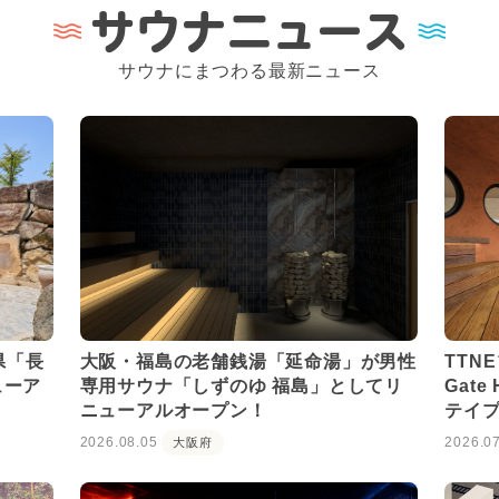
サウナニュース
サウナにまつわる最新ニュース
県「長
大阪・福島の老舗銭湯「延命湯」が男性
TTN
ューア
専用サウナ「しずのゆ 福島」としてリ
Gate
ニューアルオープン！
テイ
2026.08.05
2026.0
大阪府