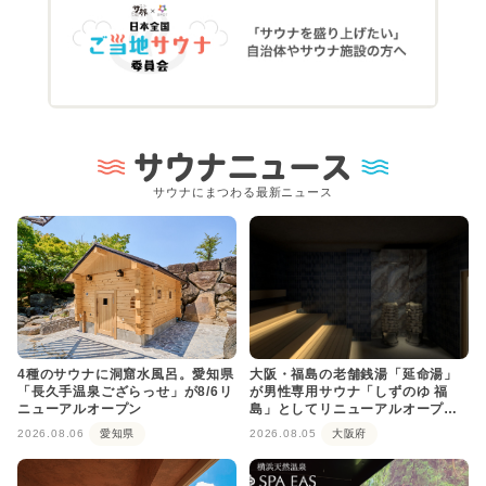
サウナニュース
サウナにまつわる最新ニュース
4種のサウナに洞窟水風呂。愛知県
大阪・福島の老舗銭湯「延命湯」
「長久手温泉ござらっせ」が8/6リ
が男性専用サウナ「しずのゆ 福
ニューアルオープン
島」としてリニューアルオープ
ン！
2026.08.06
愛知県
2026.08.05
大阪府