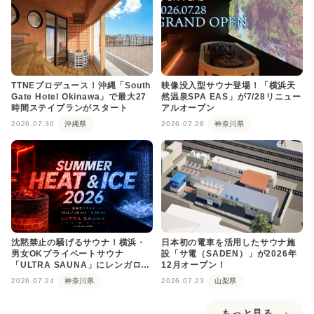
TTNEプロデュース！沖縄「South
映像没入型サウナ登場！「横浜天
Gate Hotel Okinawa」で最大27
然温泉SPA EAS」が7/28リニュー
時間ステイプランがスタート
アルオープン
2026.07.30
沖縄県
2026.07.28
神奈川県
沈黙禁止の騒げるサウナ！横浜・
日本初の電車を活用したサウナ施
男女OKプライベートサウナ
設「サ電（SADEN）」が2026年
「ULTRA SAUNA」にレンガロウ
12月オープン！
リュが登場
2026.07.24
神奈川県
2026.07.23
山梨県
もっと見る