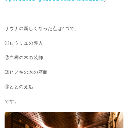
サウナの新しくなった点は4つで、
①ロウリュの導入
②白樺の木の装飾
③ヒノキの木の座面
④
ととのえ処
です。