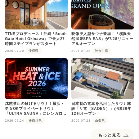
TTNEプロデュース！沖縄「South
映像没入型サウナ登場！「横浜天
Gate Hotel Okinawa」で最大27
然温泉SPA EAS」が7/28リニュー
時間ステイプランがスタート
アルオープン
2026.07.30
沖縄県
2026.07.28
神奈川県
沈黙禁止の騒げるサウナ！横浜・
日本初の電車を活用したサウナ施
男女OKプライベートサウナ
設「サ電（SADEN）」が2026年
「ULTRA SAUNA」にレンガロウ
12月オープン！
リュが登場
2026.07.24
神奈川県
2026.07.23
山梨県
もっと見る