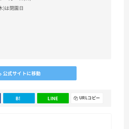
(木)は閉園日
公式サイトに移動
B!
LINE
URLコピー