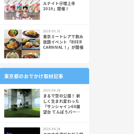
ルナイト＠増上寺
2019」開催！
2019.05.31
東京ミートレアで飲み
放題イベント「BEER
CARNIVAL！」が開催
東京都のおでかけ取材記事
2023.04.28
まるで空の公園！ 新
しく生まれ変わった
「サンシャイン60展
望台 てんぼうパー
ク」がスゴかった！
2023.04.24