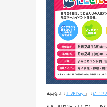
▲画像は『
.LIVE Days
』『
にじさん
なお、9月22日（土）には「.LI