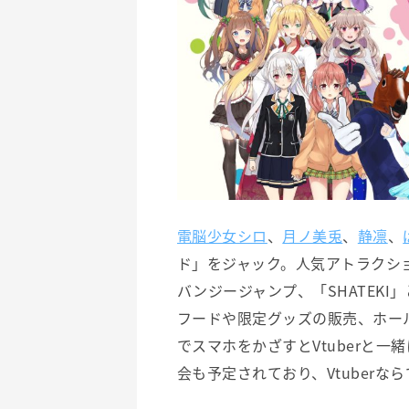
電脳少女シロ
、
月ノ美兎
、
静凛
、
ド」をジャック。人気アトラクシ
バンジージャンプ、「SHATEK
フードや限定グッズの販売、ホー
でスマホをかざすとVtuberと
会も予定されており、Vtuber