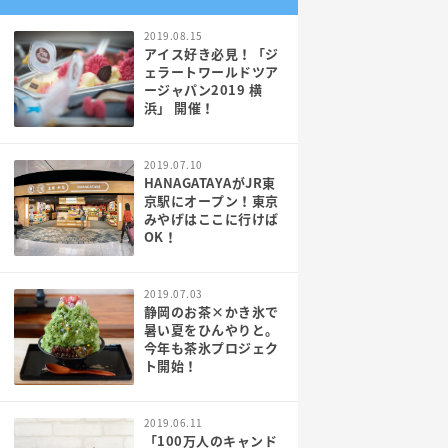
2019.08.15
アイス好き必見！「ジ
ェラートワールドツア
ージャパン2019 横
浜」 開催！
2019.07.10
HANAGATAYAがJR東
京駅にオープン！東京
みやげはここに行けば
OK！
2019.07.03
静岡のお茶×かき氷で
暑い夏をひんやりと。
今年も茶氷プロジェク
ト開始！
2019.06.11
「100万人のキャンド