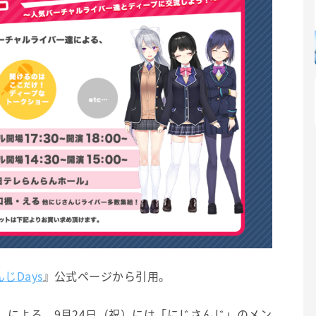
じDays
』公式ページから引用。
VE」による、9月24日（祝）には「にじさんじ」のメン