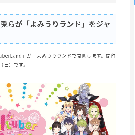
美兎らが「よみうりランド」をジャ
tuberLand」が、よみうりランドで開園します。開催
日（日）です。