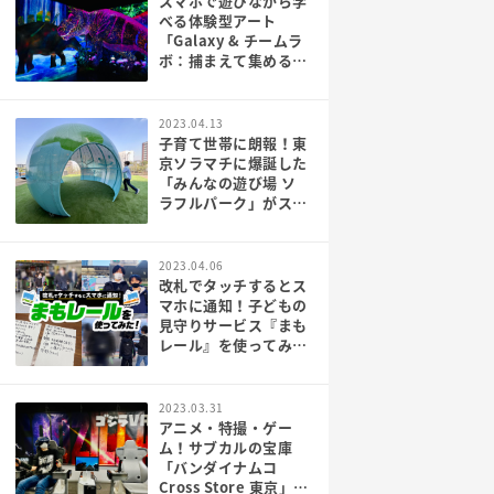
スマホで遊びながら学
べる体験型アート
「Galaxy & チームラ
ボ：捕まえて集める恐
竜の森」行ってきた！
2023.04.13
子育て世帯に朗報！東
京ソラマチに爆誕した
「みんなの遊び場 ソ
ラフルパーク」がスゴ
い！
2023.04.06
改札でタッチするとス
マホに通知！子どもの
見守りサービス『まも
レール』を使ってみ
た！_PR
2023.03.31
アニメ・特撮・ゲー
ム！サブカルの宝庫
「バンダイナムコ
Cross Store 東京」に