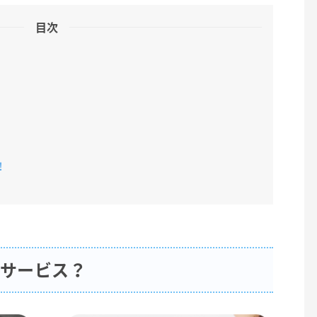
目次
！
なサービス？