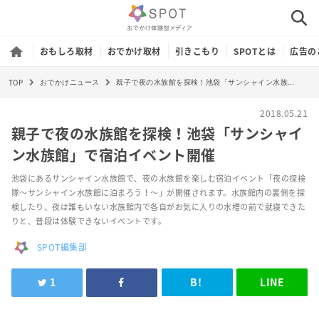
おもしろ取材
おでかけ取材
引きこもり
SPOTとは
広告の
TOP
親子で夜の水族館を探検！池袋「サンシャイン水族館」で宿泊イベント開催
おでかけニュース
2018.05.21
親子で夜の水族館を探検！池袋「サンシャイ
ン水族館」で宿泊イベント開催
池袋にあるサンシャイン水族館で、夜の水族館を楽しむ宿泊イベント「夜の探検
隊～サンシャイン水族館に泊まろう！～」が開催されます。水族館内の裏側を探
検したり、夜は誰もいない水族館内で各自がお気に入りの水槽の前で就寝できた
りと、普段は体験できないイベントです。
SPOT編集部
1
B!
LINE