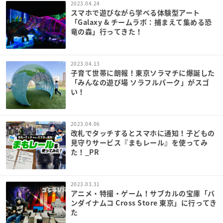
2023.04.24
スマホで遊びながら学べる体験型アート
「Galaxy & チームラボ：捕まえて集める恐
竜の森」行ってきた！
2023.04.13
子育て世帯に朗報！東京ソラマチに爆誕した
「みんなの遊び場 ソラフルパーク」がスゴ
い！
2023.04.06
改札でタッチするとスマホに通知！子どもの
見守りサービス『まもレール』を使ってみ
た！_PR
2023.03.31
アニメ・特撮・ゲーム！サブカルの宝庫「バ
ンダイナムコ Cross Store 東京」に行ってき
た