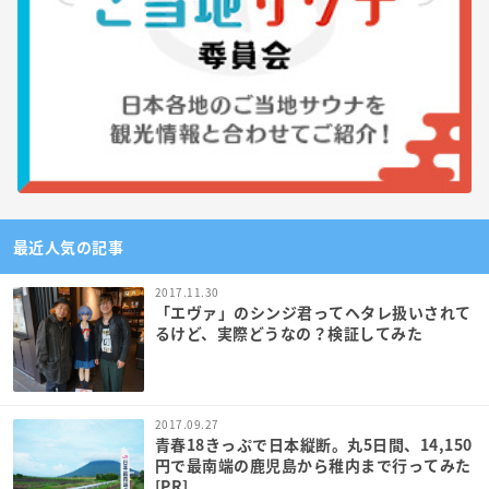
最近人気の記事
2017.11.30
「エヴァ」のシンジ君ってヘタレ扱いされて
るけど、実際どうなの？検証してみた
2017.09.27
青春18きっぷで日本縦断。丸5日間、14,150
円で最南端の鹿児島から稚内まで行ってみた
[PR]