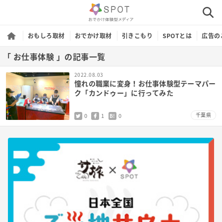
おもしろ取材
おでかけ取材
引きこもり
SPOTとは
広告の
「 お仕事体験 」の記事一覧
2022.08.03
憧れの職業に変身！お仕事体験型テーマパー
ク「カンドゥー」に行ってみた
千葉県
0
1
0
B!