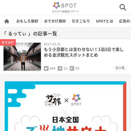
おもしろ取材
おでかけ取材
引きこもり
SPOTとは
広告の
「 るってぃ 」の記事一覧
おでかけ
2017.05.31
もう小京都とは言わせない！1泊2日で楽し
める金沢観光スポットまとめ
石川県
444
12
29
B!