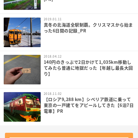
2019.01.11
真冬の北海道全駅制覇。クリスマスから始ま
った6日間の記録_PR
2018.04.12
140円のきっぷで2日かけて1,035km移動し
てみたら普通に地獄だった【年越し最長大回
り】
2018.11.02
【ロシア9,288 km】シベリア鉄道に乗って
東京の一戸建てをアピールしてきた【6泊7日
電車】PR