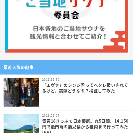
最近人気の記事
2017.11.30
「エヴァ」のシンジ君ってヘタレ扱いされて
るけど、実際どうなの？検証してみた
2017.09.27
青春18きっぷで日本縦断。丸5日間、14,150
円で最南端の鹿児島から稚内まで行ってみた
[PR]