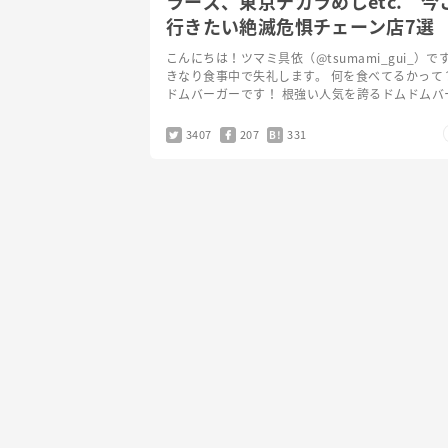
ラーズ、東京チカラめしetc. 今
行きたい絶滅危惧チェーン店7選
こんにちは！ツマミ具依（@tsumami_gui_）です
きなり食事中で失礼します。 何を食べてるかって
ドムバーガーです！ 根強い人気を誇るドムドムバ
ですが、親会社のダイエーにより、 ホテル事業な
3407
207
331
B!