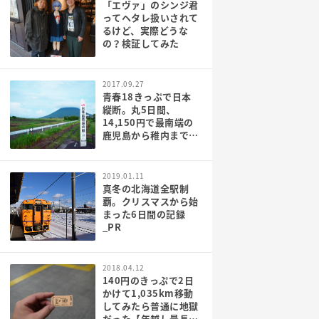
「エヴァ」のシンジ君
ってヘタレ扱いされて
るけど、実際どうな
の？検証してみた
2017.09.27
青春18きっぷで日本
縦断。丸5日間、
14,150円で最南端の
鹿児島から稚内まで行
ってみた[PR]
2019.01.11
真冬の北海道全駅制
覇。クリスマスから始
まった6日間の記録
_PR
2018.04.12
140円のきっぷで2日
かけて1,035km移動
してみたら普通に地獄
だった【年越し最長大