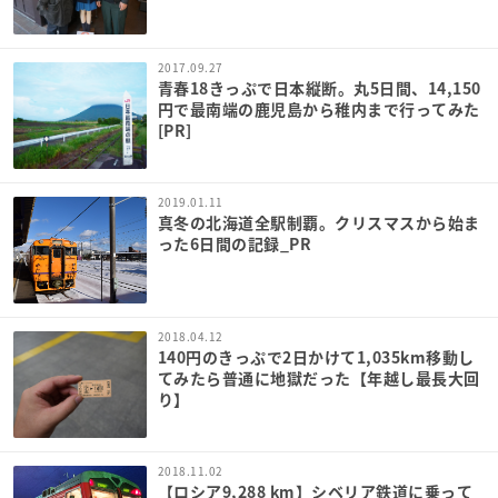
2017.09.27
青春18きっぷで日本縦断。丸5日間、14,150
円で最南端の鹿児島から稚内まで行ってみた
[PR]
2019.01.11
真冬の北海道全駅制覇。クリスマスから始ま
った6日間の記録_PR
2018.04.12
140円のきっぷで2日かけて1,035km移動し
てみたら普通に地獄だった【年越し最長大回
り】
2018.11.02
【ロシア9,288 km】シベリア鉄道に乗って