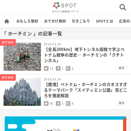
おもしろ取材
おでかけ取材
引きこもり
SPOTとは
広告の
「 ホーチミン 」の記事一覧
おでかけ
2018.03.26
【全長200km】地下トンネル探検で学ぶベ
トナム戦争の歴史… ホーチミンの「クチト
ンネル」
海外
12
1
2
B!
おでかけ
2018.03.14
【魔境】ベトナム・ホーチミンのカオスすぎ
るテーマパーク「スイティエン公園」見どこ
ろを徹底解説
海外
45
1
4
B!