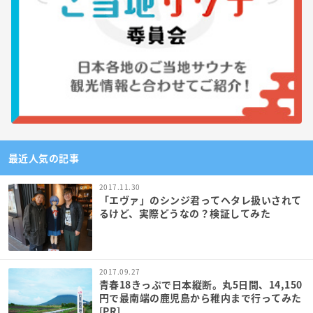
最近人気の記事
2017.11.30
「エヴァ」のシンジ君ってヘタレ扱いされて
るけど、実際どうなの？検証してみた
2017.09.27
青春18きっぷで日本縦断。丸5日間、14,150
円で最南端の鹿児島から稚内まで行ってみた
[PR]