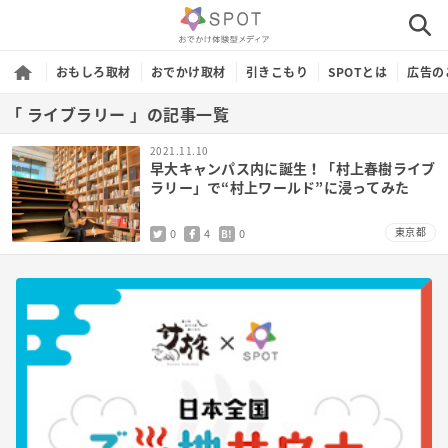
おもしろ取材
おでかけ取材
引きこもり
SPOTとは
広告の
「 ライブラリー 」の記事一覧
2021.11.10
早大キャンパス内に誕生！「村上春樹ライブ
ラリー」で“村上ワールド”に浸ってみた
東京都
0
4
0
B!