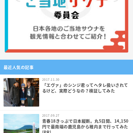
最近人気の記事
2017.11.30
「エヴァ」のシンジ君ってヘタレ扱いされて
るけど、実際どうなの？検証してみた
2017.09.27
青春18きっぷで日本縦断。丸5日間、14,150
円で最南端の鹿児島から稚内まで行ってみた
[PR]