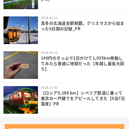
2019.01.11
真冬の北海道全駅制覇。クリスマスから始ま
った6日間の記録_PR
2018.04.12
140円のきっぷで2日かけて1,035km移動し
てみたら普通に地獄だった【年越し最長大回
り】
2018.11.02
【ロシア9,288 km】シベリア鉄道に乗って
東京の一戸建てをアピールしてきた【6泊7日
電車】PR