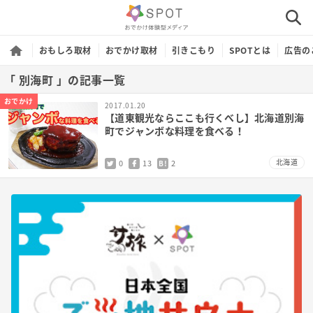
おもしろ取材
おでかけ取材
引きこもり
SPOTとは
広告の
「 別海町 」の記事一覧
おでかけ
2017.01.20
【道東観光ならここも行くべし】北海道別海
町でジャンボな料理を食べる！
北海道
0
13
2
B!