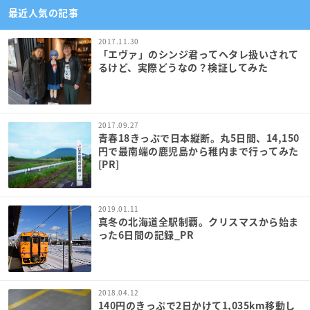
最近人気の記事
2017.11.30
「エヴァ」のシンジ君ってヘタレ扱いされて
るけど、実際どうなの？検証してみた
2017.09.27
青春18きっぷで日本縦断。丸5日間、14,150
円で最南端の鹿児島から稚内まで行ってみた
[PR]
2019.01.11
真冬の北海道全駅制覇。クリスマスから始ま
った6日間の記録_PR
2018.04.12
140円のきっぷで2日かけて1,035km移動し