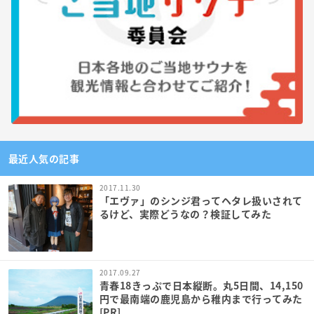
最近人気の記事
2017.11.30
「エヴァ」のシンジ君ってヘタレ扱いされて
るけど、実際どうなの？検証してみた
2017.09.27
青春18きっぷで日本縦断。丸5日間、14,150
円で最南端の鹿児島から稚内まで行ってみた
[PR]