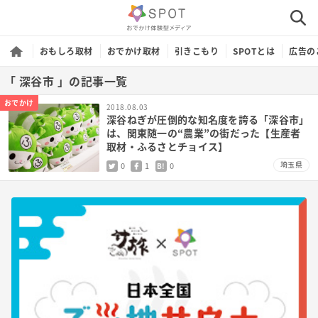
おもしろ取材
おでかけ取材
引きこもり
SPOTとは
広告の
「 深谷市 」の記事一覧
おでかけ
2018.08.03
深谷ねぎが圧倒的な知名度を誇る「深谷市」
は、関東随一の“農業”の街だった【生産者
取材・ふるさとチョイス】
埼玉県
0
1
0
B!