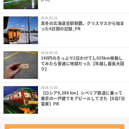
2019.01.11
真冬の北海道全駅制覇。クリスマスから始ま
った6日間の記録_PR
2018.04.12
140円のきっぷで2日かけて1,035km移動し
てみたら普通に地獄だった【年越し最長大回
り】
2018.11.02
【ロシア9,288 km】シベリア鉄道に乗って
東京の一戸建てをアピールしてきた【6泊7日
電車】PR