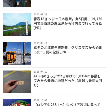
2017.09.27
青春18きっぷで日本縦断。丸5日間、14,150
円で最南端の鹿児島から稚内まで行ってみた
[PR]
2019.01.11
真冬の北海道全駅制覇。クリスマスから始ま
った6日間の記録_PR
2018.04.12
140円のきっぷで2日かけて1,035km移動し
てみたら普通に地獄だった【年越し最長大回
り】
2018.11.02
【ロシア9,288 km】シベリア鉄道に乗って