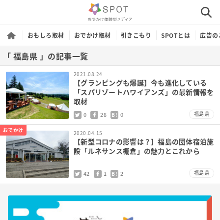
おもしろ取材
おでかけ取材
引きこもり
SPOTとは
広告の
「 福島県 」の記事一覧
2021.08.24
【グランピングも爆誕】今も進化している
「スパリゾートハワイアンズ」の最新情報を
取材
福島県
0
28
0
B!
おでかけ
2020.04.15
【新型コロナの影響は？】福島の団体宿泊施
設「ルネサンス棚倉」の魅力とこれから
福島県
42
1
2
B!