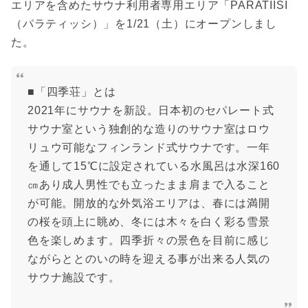
エリアを含めたサウナ利用者専用エリア「PARATIISI
（パラティッシ）」を1/21（土）にオープンしまし
た。
■「四季荘」とは
2021年にサウナを新設。日本初のセパレート式
サウナ室という独創的な造りのサウナ室はロウ
リュウ可能なフィンランド式サウナです。一年
を通して15℃に設定されている水風呂は水深160
㎝あり成人男性でも立ったまま肩まで入ること
が可能。開放的な外気浴エリアは、春には満開
の桜を頭上に眺め、冬には木々を白く彩る雪景
色を楽しめます。四季折々の景色を目前に感じ
ながらととのいの時を迎える事が出来る人気の
サウナ施設です。