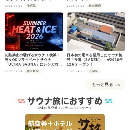
2026.07.30
沖縄県
2026.07.28
神奈川県
沈黙禁止の騒げるサウナ！横浜・
日本初の電車を活用したサウナ施
男女OKプライベートサウナ
設「サ電（SADEN）」が2026年
「ULTRA SAUNA」にレンガロウ
12月オープン！
リュが登場
2026.07.24
神奈川県
2026.07.23
山梨県
もっと見る
サウナ旅におすすめ
JALの航空券＋ホテルのパッケージ