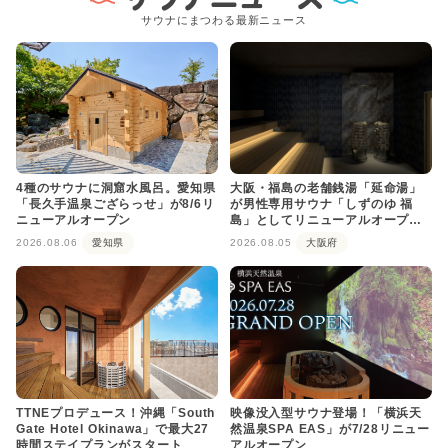
サウナにまつわる最新ニュース
4種のサウナに洞窟水風呂。愛知県
大阪・福島の老舗銭湯「延命湯」
「長久手温泉ござらっせ」が8/6リ
が男性専用サウナ「しずのゆ 福
ニューアルオープン
島」としてリニューアルオープ
ン！
2026.08.06
愛知県
2026.08.05
大阪府
TTNEプロデュース！沖縄「South
映像没入型サウナ登場！「横浜天
Gate Hotel Okinawa」で最大27
然温泉SPA EAS」が7/28リニュー
時間ステイプランがスタート
アルオープン