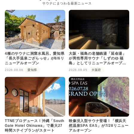
サウナにまつわる最新ニュース
4種のサウナに洞窟水風呂。愛知県
大阪・福島の老舗銭湯「延命湯」
「長久手温泉ござらっせ」が8/6リ
が男性専用サウナ「しずのゆ 福
ニューアルオープン
島」としてリニューアルオープ
ン！
2026.08.06
愛知県
2026.08.05
大阪府
TTNEプロデュース！沖縄「South
映像没入型サウナ登場！「横浜天
Gate Hotel Okinawa」で最大27
然温泉SPA EAS」が7/28リニュー
時間ステイプランがスタート
アルオープン