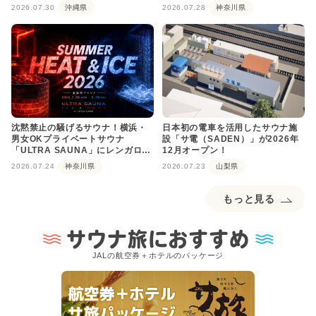
2026.07.30
沖縄県
2026.07.28
神奈川県
沈黙禁止の騒げるサウナ！横浜・
日本初の電車を活用したサウナ施
男女OKプライベートサウナ
設「サ電（SADEN）」が2026年
「ULTRA SAUNA」にレンガロウ
12月オープン！
リュが登場
2026.07.24
神奈川県
2026.07.23
山梨県
もっと見る
サウナ旅におすすめ
JALの航空券＋ホテルのパッケージ