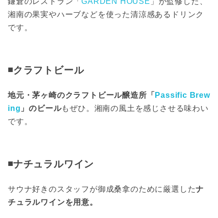
鎌倉のレストラン「
GARDEN HOUSE
」が監修した、
湘南の果実やハーブなどを使った清涼感あるドリンク
です。
◾️クラフトビール
地元・茅ヶ崎のクラフトビール醸造所「
Passific Brew
ing
」のビール
もぜひ。湘南の風土を感じさせる味わい
です。
◾️ナチュラルワイン
サウナ好きのスタッフが御成桑拿のために厳選した
ナ
チュラルワインを用意。