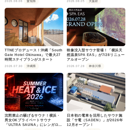
2026.08.06
愛知県
2026.08.05
大阪府
TTNEプロデュース！沖縄「South
映像没入型サウナ登場！「横浜天
Gate Hotel Okinawa」で最大27
然温泉SPA EAS」が7/28リニュー
時間ステイプランがスタート
アルオープン
2026.07.30
沖縄県
2026.07.28
神奈川県
沈黙禁止の騒げるサウナ！横浜・
日本初の電車を活用したサウナ施
男女OKプライベートサウナ
設「サ電（SADEN）」が2026年
「ULTRA SAUNA」にレンガロウ
12月オープン！
リュが登場