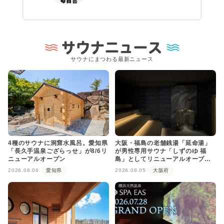
サウナニュース
サウナにまつわる最新ニュース
4種のサウナに洞窟水風呂。愛知県
大阪・福島の老舗銭湯「延命湯」
「長久手温泉ござらっせ」が8/6リ
が男性専用サウナ「しずのゆ 福
ニューアルオープン
島」としてリニューアルオープ
ン！
2026.08.06
愛知県
2026.08.05
大阪府