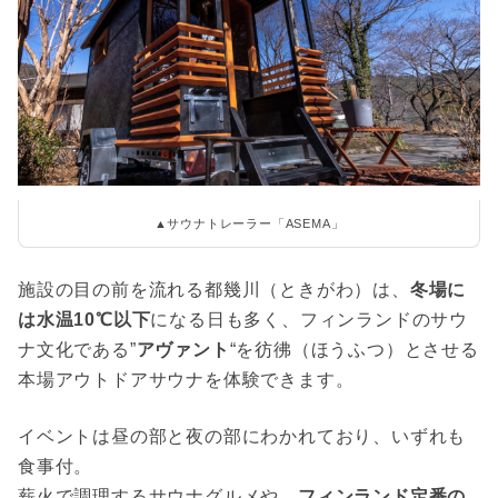
▲サウナトレーラー「ASEMA」
施設の目の前を流れる都幾川（ときがわ）は、
冬場に
は水温10℃以下
になる日も多く、フィンランドのサウ
ナ文化である”
アヴァント
“を彷彿（ほうふつ）とさせる
本場アウトドアサウナを体験できます。
イベントは昼の部と夜の部にわかれており、いずれも
食事付。
薪火で調理するサウナグルメや、
フィンランド定番の