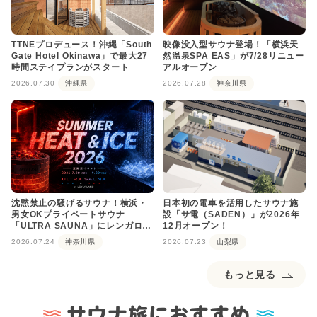
TTNEプロデュース！沖縄「South
映像没入型サウナ登場！「横浜天
Gate Hotel Okinawa」で最大27
然温泉SPA EAS」が7/28リニュー
時間ステイプランがスタート
アルオープン
2026.07.30
沖縄県
2026.07.28
神奈川県
沈黙禁止の騒げるサウナ！横浜・
日本初の電車を活用したサウナ施
男女OKプライベートサウナ
設「サ電（SADEN）」が2026年
「ULTRA SAUNA」にレンガロウ
12月オープン！
リュが登場
2026.07.24
神奈川県
2026.07.23
山梨県
もっと見る
サウナ旅におすすめ