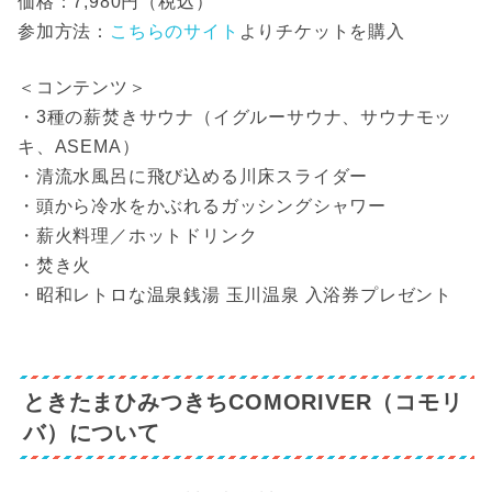
価格：7,980円（税込）
参加方法：
こちらのサイト
よりチケットを購入
＜コンテンツ＞
・3種の薪焚きサウナ（イグルーサウナ、サウナモッ
キ、ASEMA）
・清流水風呂に飛び込める川床スライダー
・頭から冷水をかぶれるガッシングシャワー
・薪火料理／ホットドリンク
・焚き火
・昭和レトロな温泉銭湯 玉川温泉 入浴券プレゼント
ときたまひみつきちCOMORIVER（コモリ
バ）について