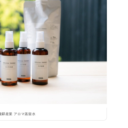
飛驒産業 アロマ蒸留水