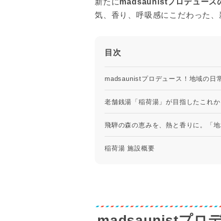
新たに
madsaunistプロデュ
気、香り、呼吸感にこだわった、
目次
madsaunistプロデュース！地域の
老舗銭湯「稲荷湯」が目指したこれか
飛騨の森の恵みを、熱と香りに。「地
稲荷湯 施設概要
madsaunist