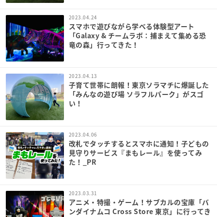
2023.04.24
スマホで遊びながら学べる体験型アート
「Galaxy & チームラボ：捕まえて集める恐
竜の森」行ってきた！
2023.04.13
子育て世帯に朗報！東京ソラマチに爆誕した
「みんなの遊び場 ソラフルパーク」がスゴ
い！
2023.04.06
改札でタッチするとスマホに通知！子どもの
見守りサービス『まもレール』を使ってみ
た！_PR
2023.03.31
アニメ・特撮・ゲーム！サブカルの宝庫「バ
ンダイナムコ Cross Store 東京」に行ってき