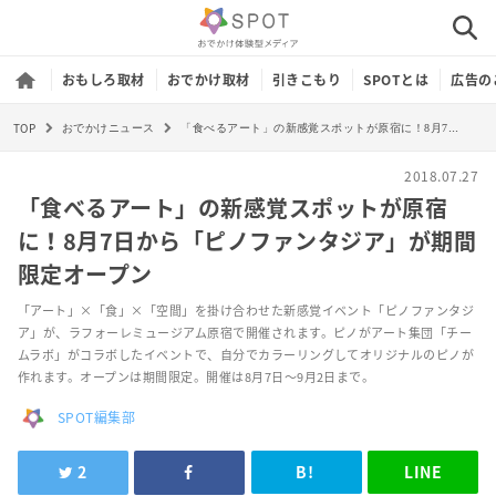
おもしろ取材
おでかけ取材
引きこもり
SPOTとは
広告の
TOP
「食べるアート」の新感覚スポットが原宿に！8月7日から「ピノファンタジア」が期間限定オープン
おでかけニュース
2018.07.27
「食べるアート」の新感覚スポットが原宿
に！8月7日から「ピノファンタジア」が期間
限定オープン
「アート」×「食」×「空間」を掛け合わせた新感覚イベント「ピノファンタジ
ア」が、ラフォーレミュージアム原宿で開催されます。ピノがアート集団「チー
ムラボ」がコラボしたイベントで、自分でカラーリングしてオリジナルのピノが
作れます。オープンは期間限定。開催は8月7日～9月2日まで。
SPOT編集部
2
B!
LINE