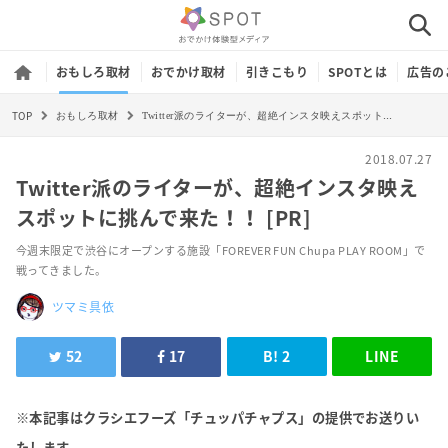
おもしろ取材
おでかけ取材
引きこもり
SPOTとは
広告の
TOP
Twitter派のライターが、超絶インスタ映えスポットに挑んで来た！！ [PR]
おもしろ取材
2018.07.27
Twitter派のライターが、超絶インスタ映え
スポットに挑んで来た！！ [PR]
今週末限定で渋谷にオープンする施設「FOREVER FUN Chupa PLAY ROOM」で
戦ってきました。
ツマミ具依
52
17
B!
2
LINE
※本記事はクラシエフーズ「チュッパチャプス」の提供でお送りい
たします。