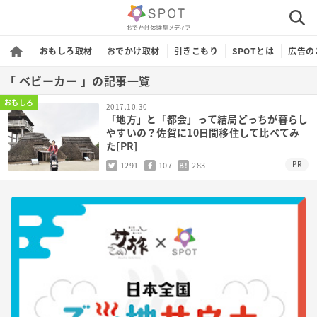
おもしろ取材
おでかけ取材
引きこもり
SPOTとは
広告の
「 ベビーカー 」の記事一覧
おもしろ
2017.10.30
「地方」と「都会」って結局どっちが暮らし
やすいの？佐賀に10日間移住して比べてみ
た[PR]
PR
1291
107
283
B!