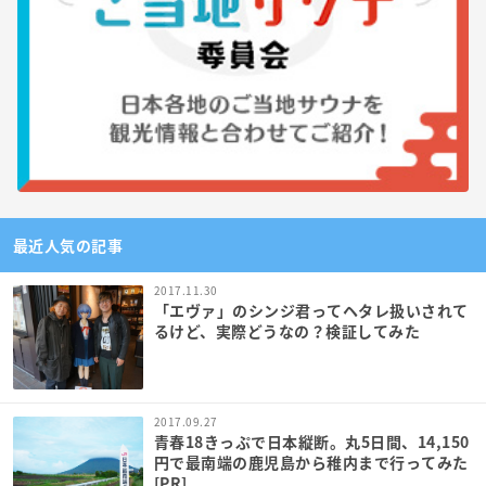
最近人気の記事
2017.11.30
「エヴァ」のシンジ君ってヘタレ扱いされて
るけど、実際どうなの？検証してみた
2017.09.27
青春18きっぷで日本縦断。丸5日間、14,150
円で最南端の鹿児島から稚内まで行ってみた
[PR]