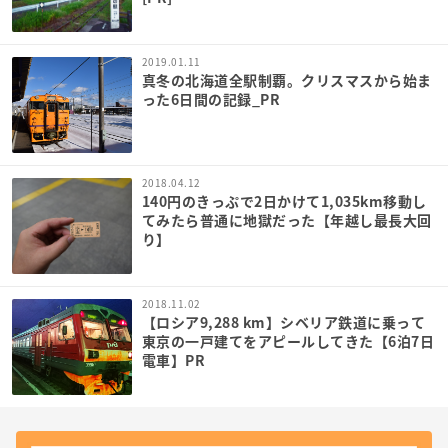
2019.01.11
真冬の北海道全駅制覇。クリスマスから始ま
った6日間の記録_PR
2018.04.12
140円のきっぷで2日かけて1,035km移動し
てみたら普通に地獄だった【年越し最長大回
り】
2018.11.02
【ロシア9,288 km】シベリア鉄道に乗って
東京の一戸建てをアピールしてきた【6泊7日
電車】PR