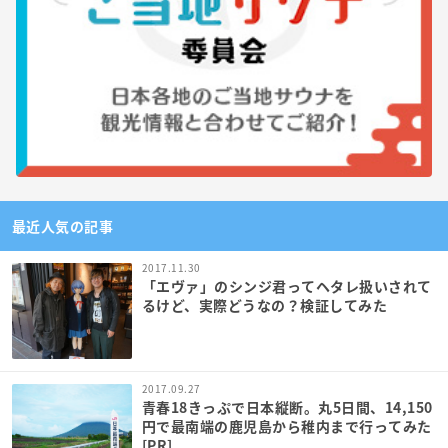
最近人気の記事
2017.11.30
「エヴァ」のシンジ君ってヘタレ扱いされて
るけど、実際どうなの？検証してみた
2017.09.27
青春18きっぷで日本縦断。丸5日間、14,150
円で最南端の鹿児島から稚内まで行ってみた
[PR]