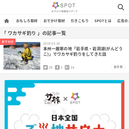
おもしろ取材
おでかけ取材
引きこもり
SPOTとは
広告の
「 ワカサギ釣り 」の記事一覧
おでかけ
2018.03.20
本州一厳寒の地「岩手県・岩洞湖(がんどう
こ)」でワカサギ釣りをしてきた話
岩手県
25
1
16
B!