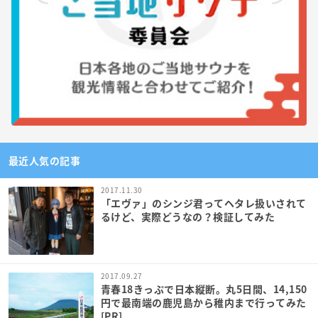
最近人気の記事
2017.11.30
「エヴァ」のシンジ君ってヘタレ扱いされて
るけど、実際どうなの？検証してみた
2017.09.27
青春18きっぷで日本縦断。丸5日間、14,150
円で最南端の鹿児島から稚内まで行ってみた
[PR]