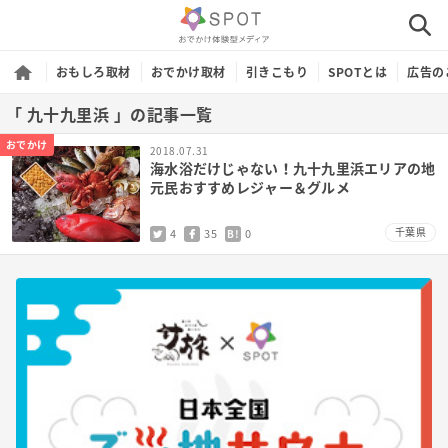
おもしろ取材
おでかけ取材
引きこもり
SPOTとは
広告の
「 九十九里浜 」の記事一覧
おでかけ
2018.07.31
海水浴だけじゃない！九十九里浜エリアの地
元民おすすめレジャー＆グルメ
千葉県
4
35
0
B!