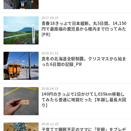
2017.09.27
青春18きっぷで日本縦断。丸5日間、14,150
円で最南端の鹿児島から稚内まで行ってみた
[PR]
2019.01.11
真冬の北海道全駅制覇。クリスマスから始ま
った6日間の記録_PR
2018.04.12
140円のきっぷで2日かけて1,035km移動し
てみたら普通に地獄だった【年越し最長大回
り】
2018.12.25
子育てで睡眠不足のママに「安眠」をプレゼ