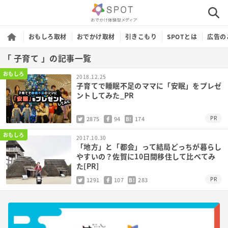
おもしろ取材
おでかけ取材
引きこもり
SPOTとは
広告の
「 子育て 」の記事一覧
おもしろ
2018.12.25
子育てで睡眠不足のママに「安眠」をプレゼ
ントしてみた_PR
PR
2875
94
174
B!
おもしろ
2017.10.30
「地方」と「都会」って結局どっちが暮らし
やすいの？佐賀に10日間移住して比べてみ
た[PR]
PR
1291
107
283
B!