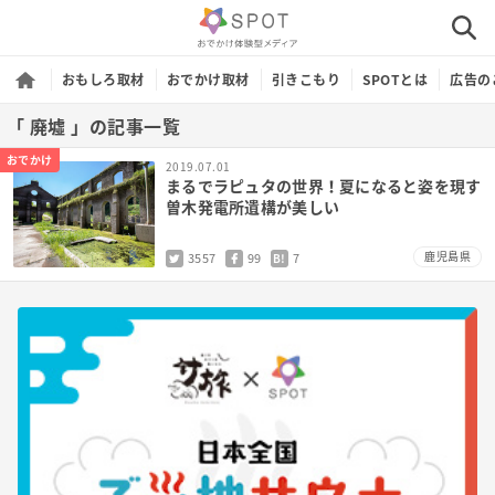
おもしろ取材
おでかけ取材
引きこもり
SPOTとは
広告の
「 廃墟 」の記事一覧
おでかけ
2019.07.01
まるでラピュタの世界！夏になると姿を現す
曽木発電所遺構が美しい
鹿児島県
3557
99
7
B!