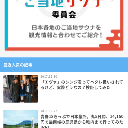
最近人気の記事
2017.11.30
「エヴァ」のシンジ君ってヘタレ扱いされて
るけど、実際どうなの？検証してみた
2017.09.27
青春18きっぷで日本縦断。丸5日間、14,150
円で最南端の鹿児島から稚内まで行ってみた
[PR]