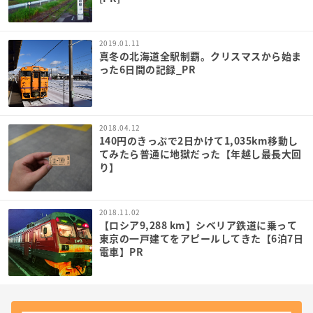
2019.01.11
真冬の北海道全駅制覇。クリスマスから始ま
った6日間の記録_PR
2018.04.12
140円のきっぷで2日かけて1,035km移動し
てみたら普通に地獄だった【年越し最長大回
り】
2018.11.02
【ロシア9,288 km】シベリア鉄道に乗って
東京の一戸建てをアピールしてきた【6泊7日
電車】PR