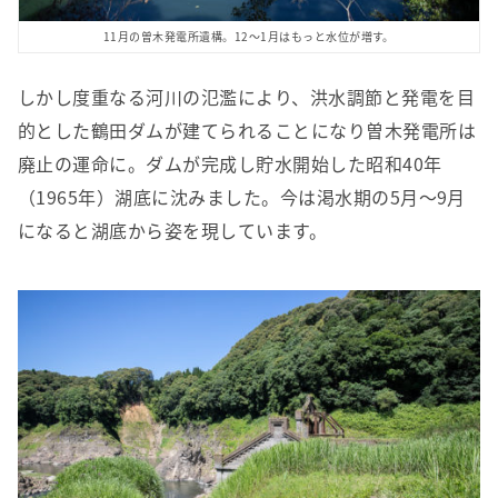
11月の曽木発電所遺構。12～1月はもっと水位が増す。
しかし度重なる河川の氾濫により、洪水調節と発電を目
的とした鶴田ダムが建てられることになり曽木発電所は
廃止の運命に。ダムが完成し貯水開始した昭和40年
（1965年）湖底に沈みました。今は渇水期の5月～9月
になると湖底から姿を現しています。