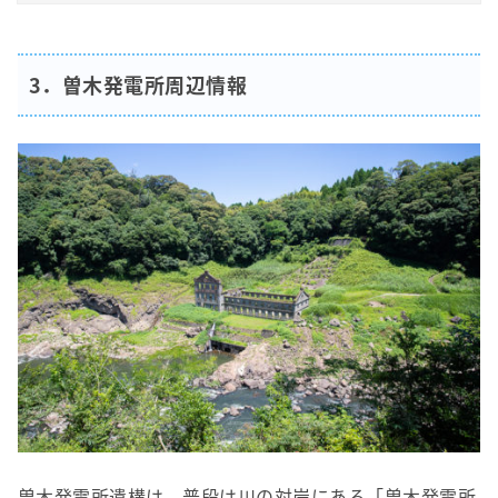
3．曽木発電所周辺情報
曽木発電所遺構は、普段は川の対岸にある「曽木発電所