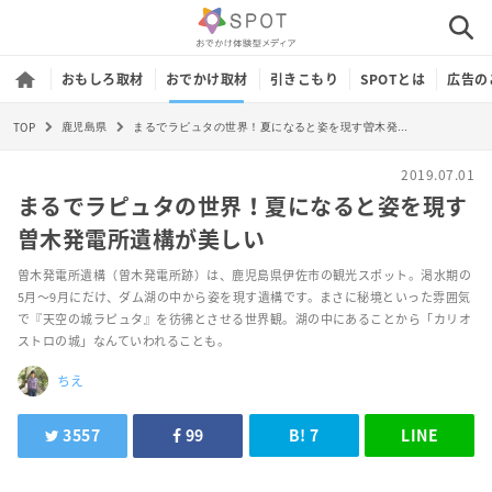
おもしろ取材
おでかけ取材
引きこもり
SPOTとは
広告の
TOP
まるでラピュタの世界！夏になると姿を現す曽木発電所遺構が美しい
鹿児島県
2019.07.01
まるでラピュタの世界！夏になると姿を現す
曽木発電所遺構が美しい
曽木発電所遺構（曽木発電所跡）は、鹿児島県伊佐市の観光スポット。渇水期の
5月～9月にだけ、ダム湖の中から姿を現す遺構です。まさに秘境といった雰囲気
で『天空の城ラピュタ』を彷彿とさせる世界観。湖の中にあることから「カリオ
ストロの城」なんていわれることも。
ちえ
3557
99
B!
7
LINE