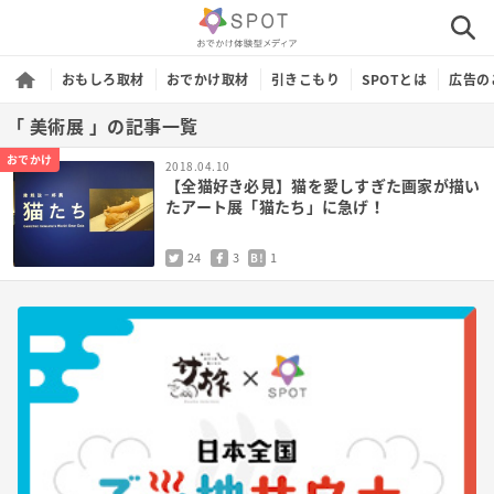
おもしろ取材
おでかけ取材
引きこもり
SPOTとは
広告の
「 美術展 」の記事一覧
おでかけ
2018.04.10
【全猫好き必見】猫を愛しすぎた画家が描い
たアート展「猫たち」に急げ！
24
3
1
B!