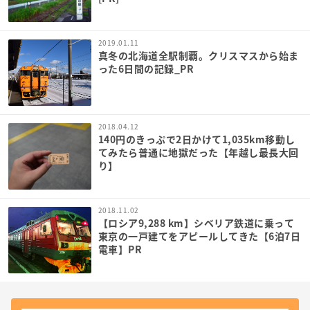
2019.01.11
真冬の北海道全駅制覇。クリスマスから始ま
った6日間の記録_PR
2018.04.12
140円のきっぷで2日かけて1,035km移動し
てみたら普通に地獄だった【年越し最長大回
り】
2018.11.02
【ロシア9,288 km】シベリア鉄道に乗って
東京の一戸建てをアピールしてきた【6泊7日
電車】PR