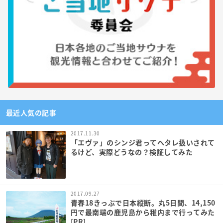
最近人気の記事
2017.11.30
「エヴァ」のシンジ君ってヘタレ扱いされて
るけど、実際どうなの？検証してみた
2017.09.27
青春18きっぷで日本縦断。丸5日間、14,150
円で最南端の鹿児島から稚内まで行ってみた
[PR]