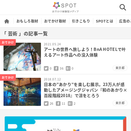
おもしろ取材
おでかけ取材
引きこもり
SPOTとは
広告の
「 芸術 」の記事一覧
おでかけ
2021.05.24
アートの世界へ旅しよう！BnA HOTELで叶
えるアート作品への没入体験
東京都
0
36
0
B!
おでかけ
2018.07.12
日本の”あかり”を楽しむ展示。23万人が感
動したアメージングジャパン『和のあかり×
百段階段2018』で涼をとろう
東京都
26
11
2
B!