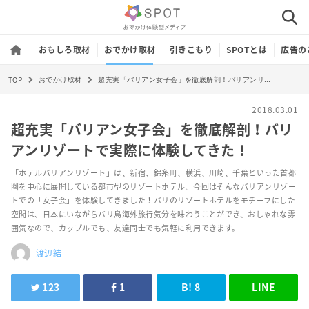
おもしろ取材
おでかけ取材
引きこもり
SPOTとは
広告の
TOP
超充実「バリアン女子会」を徹底解剖！バリアンリゾートで実際に体験してきた！
おでかけ取材
2018.03.01
超充実「バリアン女子会」を徹底解剖！バリ
アンリゾートで実際に体験してきた！
「ホテルバリアンリゾート」は、新宿、錦糸町、横浜、川崎、千葉といった首都
圏を中心に展開している都市型のリゾートホテル。今回はそんなバリアンリゾー
トでの「女子会」を体験してきました！バリのリゾートホテルをモチーフにした
空間は、日本にいながらバリ島海外旅行気分を味わうことができ、おしゃれな雰
囲気なので、カップルでも、友達同士でも気軽に利用できます。
渡辺結
123
1
B!
8
LINE