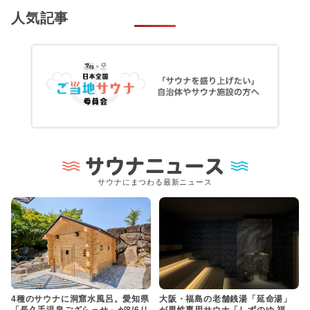
人気記事
サウナニュース
サウナにまつわる最新ニュース
4種のサウナに洞窟水風呂。愛知県
大阪・福島の老舗銭湯「延命湯」
「長久手温泉ござらっせ」が8/6リ
が男性専用サウナ「しずのゆ 福