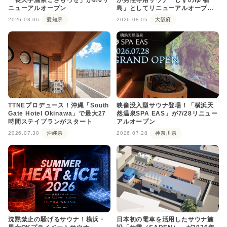
ニューアルオープン
島」としてリニューアルオープ
ン！
2026.08.06
愛知県
2026.08.05
大阪府
TTNEプロデュース！沖縄「South
映像没入型サウナ登場！「横浜天
Gate Hotel Okinawa」で最大27
然温泉SPA EAS」が7/28リニュー
時間ステイプランがスタート
アルオープン
2026.07.30
沖縄県
2026.07.28
神奈川県
沈黙禁止の騒げるサウナ！横浜・
日本初の電車を活用したサウナ施