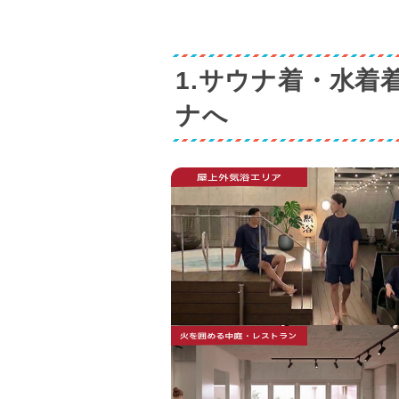
1.サウナ着・水着
ナへ