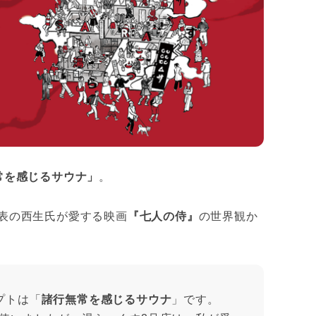
常を感じるサウナ」
。
表の西生氏が愛する映画
『七人の侍』
の世界観か
プトは「
諸行無常を感じるサウナ
」です。