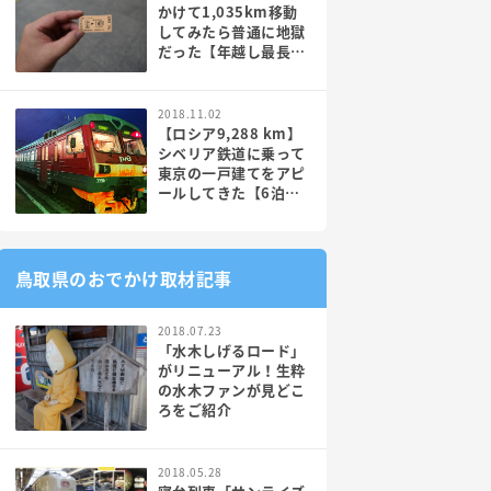
かけて1,035km移動
してみたら普通に地獄
だった【年越し最長大
回り】
2018.11.02
【ロシア9,288 km】
シベリア鉄道に乗って
東京の一戸建てをアピ
ールしてきた【6泊7
日電車】PR
鳥取県のおでかけ取材記事
2018.07.23
「水木しげるロード」
がリニューアル！生粋
の水木ファンが見どこ
ろをご紹介
2018.05.28