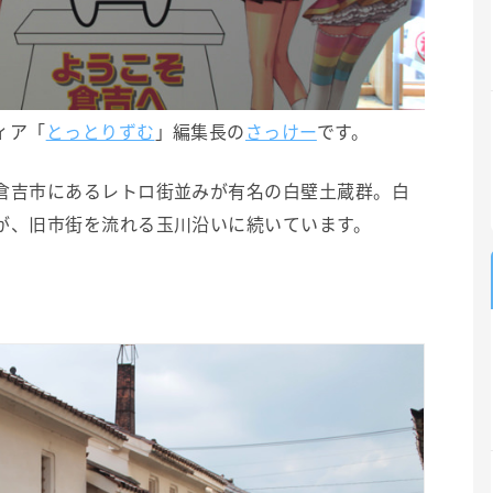
ィア「
とっとりずむ
」編集長の
さっけー
です。
倉吉市にあるレトロ街並みが有名の白壁土蔵群。白
が、旧市街を流れる玉川沿いに続いています。