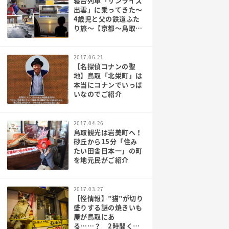
寝台列車「サンライズ
出雲」に乗ってきた～
4歳児と父の鉄道ふた
り旅～【京都～鳥取～
島根】
2017.06.21
【名探偵コナンの聖
地】鳥取「北栄町」は
本当にコナンでいっぱ
いなのでご紹介
2017.04.26
鳥取観光は岩美町へ！
砂丘から15分「住み
たい田舎日本一」の町
を地元民がご紹介
2017.03.27
【怪情報】”猫”が切り
盛りする謎の焼きいも
屋が鳥取にあ
る……？ 2時間くら