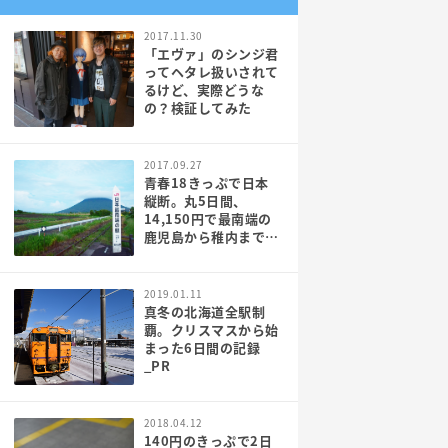
2017.11.30
「エヴァ」のシンジ君
ってヘタレ扱いされて
るけど、実際どうな
の？検証してみた
2017.09.27
青春18きっぷで日本
縦断。丸5日間、
14,150円で最南端の
鹿児島から稚内まで行
ってみた[PR]
2019.01.11
真冬の北海道全駅制
覇。クリスマスから始
まった6日間の記録
_PR
2018.04.12
140円のきっぷで2日