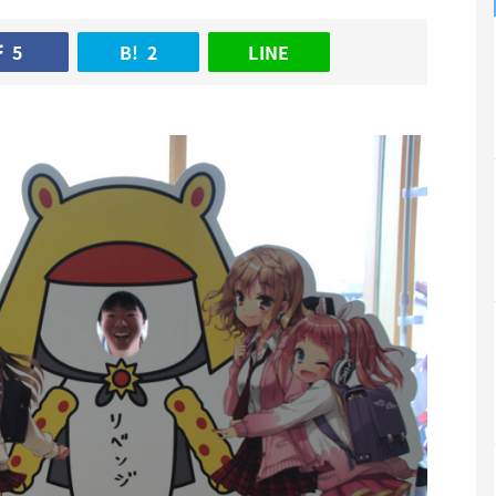
5
B!
2
LINE