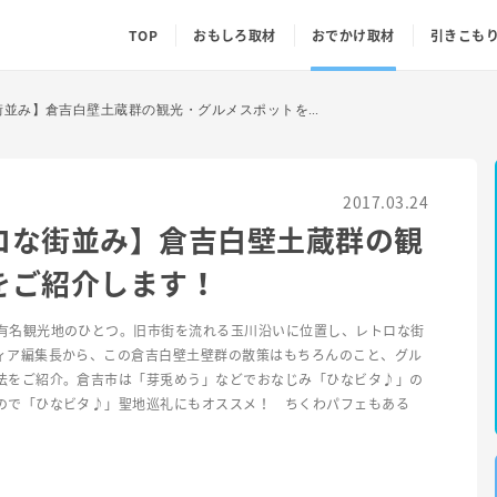
TOP
おもしろ取材
おでかけ取材
引きこも
【鳥取で味わうレトロな街並み】倉吉白壁土蔵群の観光・グルメスポットをご紹介します！
2017.03.24
ロな街並み】倉吉白壁土蔵群の観
をご紹介します！
有名観光地のひとつ。旧市街を流れる玉川沿いに位置し、レトロな街
ィア編集長から、この倉吉白壁土壁群の散策はもちろんのこと、グル
法をご紹介。倉吉市は「芽兎めう」などでおなじみ「ひなビタ♪」の
ので「ひなビタ♪」聖地巡礼にもオススメ！ ちくわパフェもある