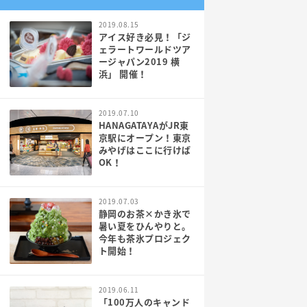
2019.08.15
アイス好き必見！「ジ
ェラートワールドツア
ージャパン2019 横
浜」 開催！
2019.07.10
HANAGATAYAがJR東
京駅にオープン！東京
みやげはここに行けば
OK！
2019.07.03
静岡のお茶×かき氷で
暑い夏をひんやりと。
今年も茶氷プロジェク
ト開始！
2019.06.11
「100万人のキャンド