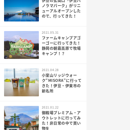
伊豆の玄関口「伊豆パ
ノラマパーク」がリニ
ューアルオープンした
ので、行ってきた！
2021.05.31
ファームキャンプアゴ
ーゴーに行ってきた！
静岡の朝霧高原で牧場
キャンプ！？
2021.04.28
小室山リッジウォー
ク“MISORA”に行って
きた！伊豆・伊東市の
新名所
2021.01.22
御殿場プレミアム・ア
ウトレットに行ってみ
た！非日常の中で買い
物を