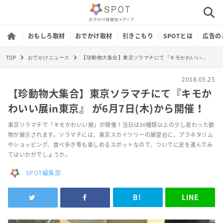
おもしろ取材
おでかけ取材
引きこもり
SPOTとは
広告の
TOP
【珍動物大集合】東京ソラマチにて『キモかわいい展in東京』 が6月7日(木)から開催！
おでかけニュース
2018.05.25
【珍動物大集合】東京ソラマチにて『キモか
わいい展in東京』 が6月7日(木)から開催！
東京ソラマチで「キモかわいい展」が開催！当日は30種類以上の少し変わった動
物が展示されます。ソラマチには、東京スカイツリーの展望台に、プラネタリム
やショッピング、食べ歩き等も楽しめるスポットなので、ついでに足を運んでみ
てはいかがでしょうか。
SPOT編集部
B!
LINE