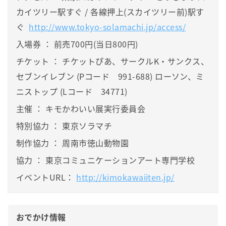
カイツリー駅すぐ / 各線押上(スカイツリー前)駅す
ぐ  
http://www.tokyo-solamachi.jp/access/
入場券 ： 前売700円(当日800円)
チケット ： チケットぴあ、サークルK・サンクス、
セブンイレブン (Pコード　991-688) ローソン、ミ
ニストップ (Lコード　34771)
主催 ： キモかわいい展実行委員会
特別協力 ： 東京ソラマチ
制作協力 ： 周南市徳山動物園
協力 ： 東京コミュニケーションアート専門学校
イベントURL： 
http://kimokawaiiten.jp/
おでかけ情報