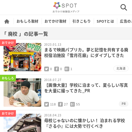
おもしろ取材
おでかけ取材
引きこもり
SPOTとは
広告の
「 廃校 」の記事一覧
おでかけ
2023.01.13
まるで映画パプリカ。夢と記憶を共有する廃
校宿泊施設「雪月花廊」にダイブしてきた
北海道
0
0
1
B!
おもしろ
2018.07.27
【画像大量】学校に泊まって、夏らしい写真
を大量に撮ってきた_PR
PR
118
27
55
B!
おでかけ
2018.04.23
母校じゃないのに懐かしい！ 泊まれる学校
『さる小』には大勢で行くべき