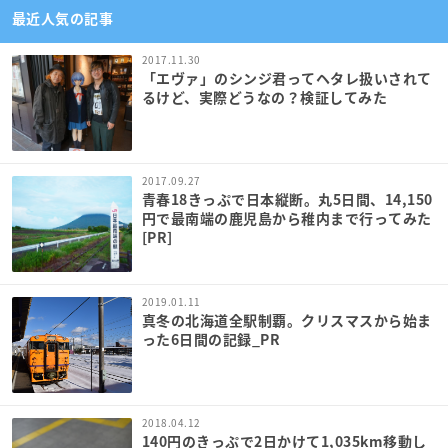
最近人気の記事
2017.11.30
「エヴァ」のシンジ君ってヘタレ扱いされて
るけど、実際どうなの？検証してみた
2017.09.27
青春18きっぷで日本縦断。丸5日間、14,150
円で最南端の鹿児島から稚内まで行ってみた
[PR]
2019.01.11
真冬の北海道全駅制覇。クリスマスから始ま
った6日間の記録_PR
2018.04.12
140円のきっぷで2日かけて1,035km移動し