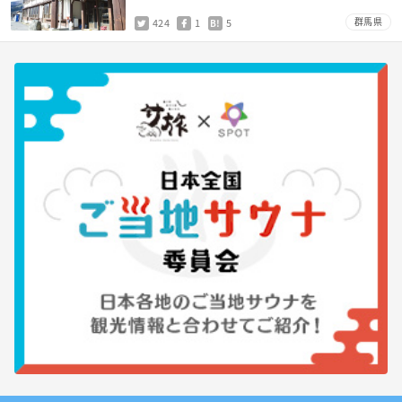
群馬県
424
1
5
B!