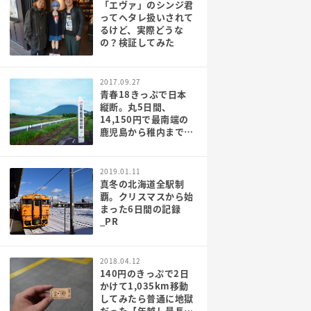
「エヴァ」のシンジ君
ってヘタレ扱いされて
るけど、実際どうな
の？検証してみた
2017.09.27
青春18きっぷで日本
縦断。丸5日間、
14,150円で最南端の
鹿児島から稚内まで行
ってみた[PR]
2019.01.11
真冬の北海道全駅制
覇。クリスマスから始
まった6日間の記録
_PR
2018.04.12
140円のきっぷで2日
かけて1,035km移動
してみたら普通に地獄
だった【年越し最長大