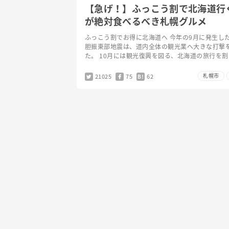
【急げ！】ふっこう割で北海道行
が絶対食べるべき札幌グルメ
ふっこう割でお得に北海道へ 今年の9月に発生し
胆振東部地震は、道内全体の観光業へ大きな打撃
た。 10月には観光復興を図る、北海道の旅行を
支援策「北海道ふっこう割」の導入が決定。 JAL
こう割サ…
札幌市
21025
75
62
B!