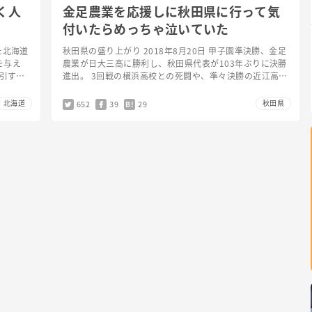
く人
金足農業を応援しに秋田県に行って気
付いたらめっちゃ泣いていた
た北海道
秋田県の盛り上がり 2018年8月20日 甲子園準決勝、金足
を与え
農業が日大三高に勝利し、秋田県代表が103年ぶりに決勝
割引する
進出。 3回戦の横浜高校との死闘や、準々決勝の近江高校
のふっ
戦での逆転劇は今大会の名勝負に数えられることだろう。
…
北海道
秋田県
652
39
29
B!