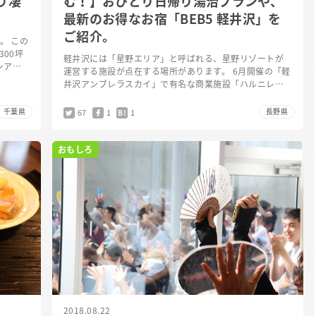
り凄
む！】おひとり日帰り湯治プランや、
最新のお得なお宿「BEB5 軽井沢」を
ご紹介。
。 この
00坪
軽井沢には「星野エリア」と呼ばれる、星野リゾートが
ンアウ
運営する施設が点在する場所があります。 6月開催の「軽
市に
井沢アンブレラスカイ」で有名な商業施設「ハルニレテ
ラス」や、立ち寄り湯「星野温泉 トンボの湯」、歴史
と伝統ある「軽井…
千葉県
長野県
67
1
1
B!
おもしろ
2018.08.22