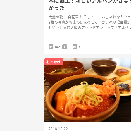
本に誕生！新しいアルペンがかな
かった
大量の靴！ 自転車！ そして……おしゃれなカフェ
3枚の写真がお店のほんのごく一部、売り場面積2,3
という世界最大級のアウトドアショップ「アルペ
トドアーズ フラッグシップストア」が、千葉県柏
OPEN…
102
1
7
B!
おでかけ
2018.10.22