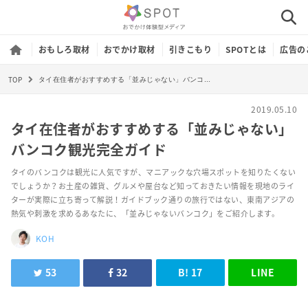
おもしろ取材
おでかけ取材
引きこもり
SPOTとは
広告の
TOP
タイ在住者がおすすめする「並みじゃない」バンコク観光完全ガイド
2019.05.10
タイ在住者がおすすめする「並みじゃない」
バンコク観光完全ガイド
タイのバンコクは観光に人気ですが、マニアックな穴場スポットを知りたくない
でしょうか？お土産の雑貨、グルメや屋台など知っておきたい情報を現地のライ
ターが実際に立ち寄って解説！ガイドブック通りの旅行ではない、東南アジアの
熱気や刺激を求めるあなたに、「並みじゃないバンコク」をご紹介します。
KOH
53
32
B!
17
LINE