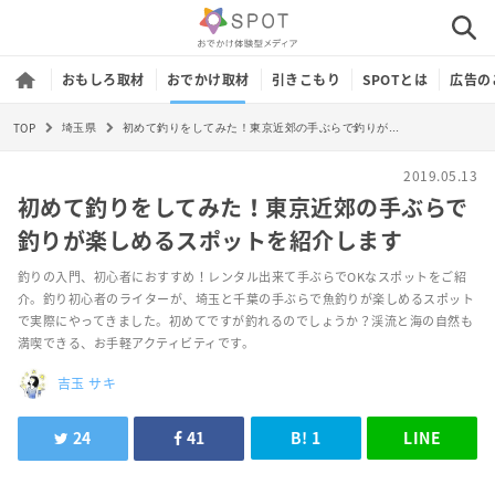
おもしろ取材
おでかけ取材
引きこもり
SPOTとは
広告の
TOP
初めて釣りをしてみた！東京近郊の手ぶらで釣りが楽しめるスポットを紹介します
埼玉県
2019.05.13
初めて釣りをしてみた！東京近郊の手ぶらで
釣りが楽しめるスポットを紹介します
釣りの入門、初心者におすすめ！レンタル出来て手ぶらでOKなスポットをご紹
介。釣り初心者のライターが、埼玉と千葉の手ぶらで魚釣りが楽しめるスポット
で実際にやってきました。初めてですが釣れるのでしょうか？渓流と海の自然も
満喫できる、お手軽アクティビティです。
吉玉 サキ
24
41
B!
1
LINE