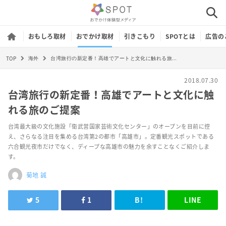
おもしろ取材
おでかけ取材
引きこもり
SPOTとは
広告の
TOP
台湾旅行の新定番！高雄でアートと文化に触れる旅のご提案
海外
2018.07.30
台湾旅行の新定番！高雄でアートと文化に触
れる旅のご提案
台湾最大級の文化施設「衛武営国家芸術文化センター」のオープンを目前に控
え、さらなる注目を集める台湾第2の都市「高雄市」。定番観光スポットである
六合観光夜市だけでなく、ディープな高雄市の魅力を余すことなくご紹介しま
す。
菊地 誠
5
1
B!
LINE