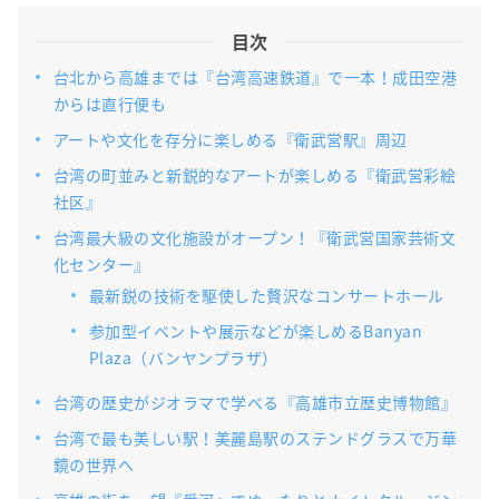
目次
台北から高雄までは『台湾高速鉄道』で一本！成田空港
からは直行便も
アートや文化を存分に楽しめる『衛武営駅』周辺
台湾の町並みと新鋭的なアートが楽しめる『衛武営彩絵
社区』
台湾最大級の文化施設がオープン！『衛武営国家芸術文
化センター』
最新鋭の技術を駆使した贅沢なコンサートホール
参加型イベントや展示などが楽しめるBanyan
Plaza（バンヤンプラザ）
台湾の歴史がジオラマで学べる『高雄市立歴史博物館』
台湾で最も美しい駅！美麗島駅のステンドグラスで万華
鏡の世界へ