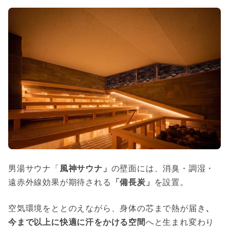
男湯サウナ「
風神サウナ」
の壁面には、消臭・調湿・
遠赤外線効果が期待される
「備長炭」
を設置。
空気環境をととのえながら、身体の芯まで熱が届き
、
今まで以上に快適に汗をかける空間
へと生まれ変わり