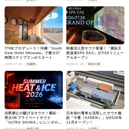
TTNEプロデュース！沖縄「South
映像没入型サウナ登場！「横浜天
Gate Hotel Okinawa」で最大27
然温泉SPA EAS」が7/28リニュー
時間ステイプランがスタート
アルオープン
2026.07.30
沖縄県
2026.07.28
神奈川県
沈黙禁止の騒げるサウナ！横浜・
日本初の電車を活用したサウナ施
男女OKプライベートサウナ
設「サ電（SADEN）」が2026年
「ULTRA SAUNA」にレンガロウ
12月オープン！
リュが登場
2026.07.24
神奈川県
2026.07.23
山梨県