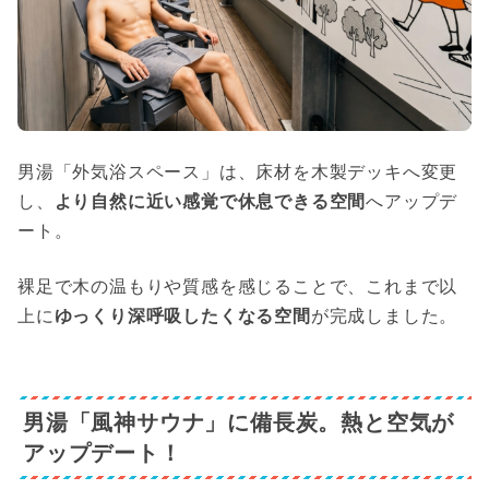
男湯「外気浴スペース」は、床材を木製デッキへ変更
し、
より自然に近い感覚で休息できる空間
へアップデ
ート。
裸足で木の温もりや質感を感じることで、これまで以
上に
ゆっくり深呼吸したくなる空間
が完成しました。
男湯「風神サウナ」に備長炭。熱と空気が
アップデート！