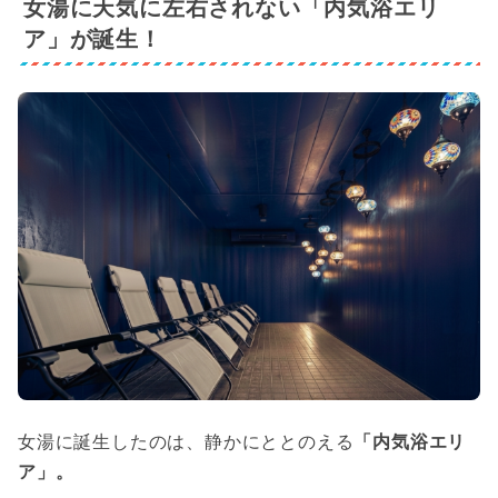
女湯に天気に左右されない「内気浴エリ
ア」が誕生！
女湯に誕生したのは、静かにととのえる
「内気浴エリ
ア」。