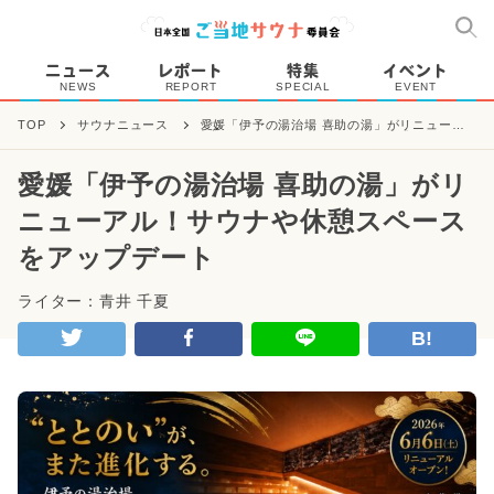
ニュース
レポート
特集
イベント
NEWS
REPORT
SPECIAL
EVENT
TOP
サウナニュース
愛媛「伊予の湯治場 喜助の湯」がリニューア
ル！サウナや休憩スペースをアップデート
愛媛「伊予の湯治場 喜助の湯」がリ
ニューアル！サウナや休憩スペース
をアップデート
ライター：青井 千夏
B!