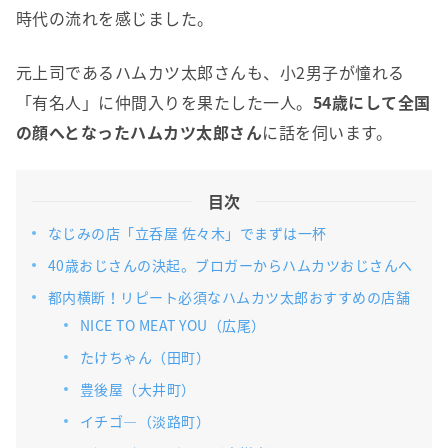
時代の流れを感じました。
元上司であるハムカツ太郎さんも、小2男子が憧れる
「有名人」に仲間入りを果たした一人。
54歳にして全国
の顔へとなったハムカツ太郎さん
に話を伺います。
目次
なじみの店「立呑屋 佐々木」でまずは一杯
40歳おじさんの決起。ブロガーからハムカツおじさんへ
都内横断！リピート必須なハムカツ太郎おすすめの店舗
NICE TO MEAT YOU（広尾）
たけちゃん（田町）
豊後屋（大井町）
イチゴ―（淡路町）