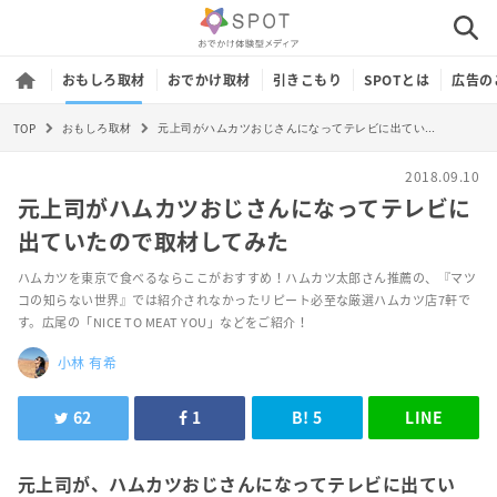
おもしろ取材
おでかけ取材
引きこもり
SPOTとは
広告の
TOP
元上司がハムカツおじさんになってテレビに出ていたので取材してみた
おもしろ取材
2018.09.10
元上司がハムカツおじさんになってテレビに
出ていたので取材してみた
ハムカツを東京で食べるならここがおすすめ！ハムカツ太郎さん推薦の、『マツ
コの知らない世界』では紹介されなかったリピート必至な厳選ハムカツ店7軒で
す。広尾の「NICE TO MEAT YOU」などをご紹介！
小林 有希
62
1
B!
5
LINE
元上司が、ハムカツおじさんになってテレビに出てい