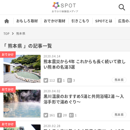
おもしろ取材
おでかけ取材
引きこもり
SPOTとは
広告の
TOP
熊本県
「 熊本県 」の記事一覧
おでかけ
2020.04.14
熊本震災から4年 これからも長く続いて欲し
い熊本の名湯3選
熊本県
112
1
3
B!
おでかけ
2020.04.02
黒川温泉のおすすめ5湯と共同浴場2湯 〜入
浴手形で湯めぐり〜
熊本県
161
20
1
B!
おでかけ
2020.02.28