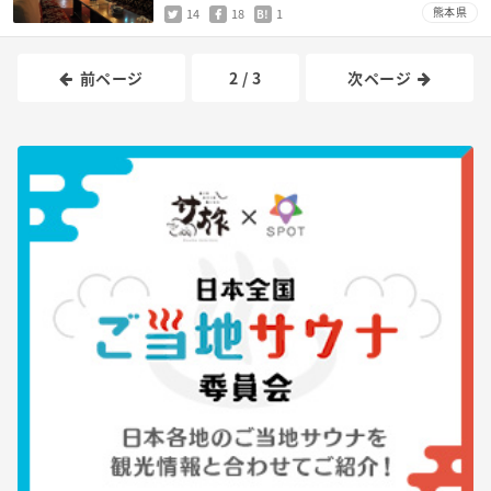
熊本県
14
18
1
B!
前ページ
2 / 3
次ページ