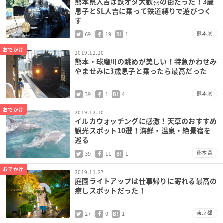
熊本県人吉は鉄オタ大歓喜の街だった！3歳
息子とSL人吉に乗って鉄道縛りで遊びつく
す
熊本県
69
19
1
B!
おでかけ
2019.12.20
熊本・球磨川の眺めが美しい！特急かわせみ
やませみに3歳息子と乗ったら最高だった
熊本県
39
1
4
B!
おでかけ
2019.12.10
イルカウォッチングに感激！天草のおすすめ
観光スポット10選！海鮮・温泉・絶景宿を
巡る
熊本県
39
11
1
B!
おでかけ
2019.11.27
庭園ライトアップは仕事帰りに寄れる最高の
癒しスポットだった！
東京都
27
0
1
B!