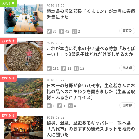
おもしろ
2019.11.22
熊本県の営業部長「くまモン」が本当に突然
営業にきた
東京都
86
42
2
B!
おでかけ
2019.06.25
これが本当に列車の中？遊べる特急「あそぼ
ーい！」で3歳息子はどれだけ楽しめるのか
熊本県
281
11
12
B!
おでかけ
2018.09.27
日本一の分野が多い八代市。生産者さんにお
礼の品へのこだわりを聞きました【生産者取
材・ふるさとチョイス】
熊本県
1
1
0
B!
おでかけ
2018.09.27
秘境、温泉、歴史あるキャバレー…熊本県
「八代市」のおすすめ観光スポットを地元の
人に聞いた