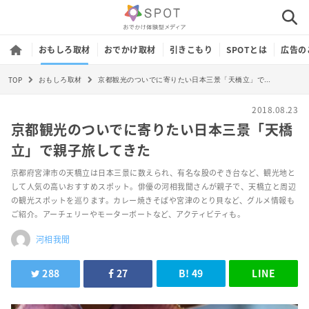
おもしろ取材
おでかけ取材
引きこもり
SPOTとは
広告の
TOP
京都観光のついでに寄りたい日本三景「天橋立」で親子旅してきた
おもしろ取材
2018.08.23
京都観光のついでに寄りたい日本三景「天橋
立」で親子旅してきた
京都府宮津市の天橋立は日本三景に数えられ、有名な股のぞき台など、観光地と
して人気の高いおすすめスポット。俳優の河相我聞さんが親子で、天橋立と周辺
の観光スポットを巡ります。カレー焼きそばや宮津のとり貝など、グルメ情報も
ご紹介。アーチェリーやモーターボートなど、アクティビティも。
河相我聞
288
27
B!
49
LINE