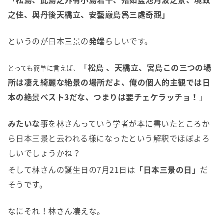
之佳、與丹後天橋立、安藝嚴島爲三處奇觀」
というのが日本三景の
発端
らしいです。
「
松島 、天橋立、宮島この三つの場
とっても簡単に言えば、
所は凄え綺麗な絶景の場所だよ、俺の個人的主観では日
本の絶景ベスト3だな、つまりは要チェケラッチョ！
」
みたいな事
を林さんっていう学者が本に書いたところか
ら日本三景と云われる様になったという解釈でほぼよろ
しいでしょうかね？
そして林さんの誕生日の7月21日は
「日本三景の日」
だ
そうです。
なにそれ！林さん凄えな。