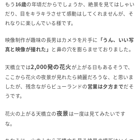
もう
16歳
の年頃だからでしょうか、絶景を見てはしゃい
だり、目をキラキラさせて感動はしてくれませんが、そ
れなりに楽しんでいる様です。
映像制作が趣味の長男はカメラを片手に
「うん、いい写
真と映像が撮れた」
と鼻の穴を膨らませておりました。
2,000発の花火
天橋立では
が上がる日もあるそうで、
ここから花火の夜景が見れたら綺麗だろうな、と思いま
したが、残念ながらビューランドの
営業は夕方まで
だそ
うです。
夜景
花火の上がる天橋立の
は一度は見てみたいです
な。