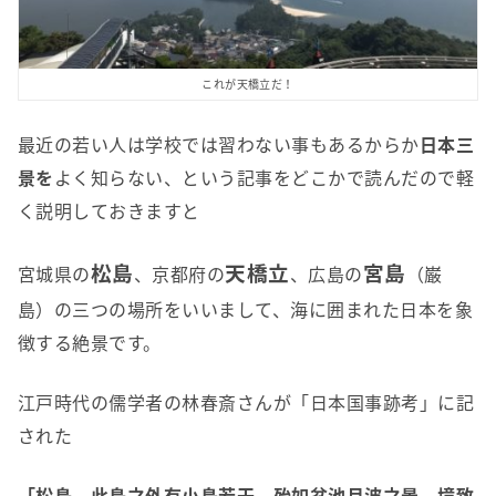
これが天橋立だ！
最近の若い人は学校では習わない事もあるからか
日本三
景を
よく知らない、という記事をどこかで読んだので軽
く説明しておきますと
松島
天橋立
宮島
宮城県の
、京都府の
、広島の
（巌
島）の三つの場所をいいまして、海に囲まれた日本を象
徴する絶景です。
江戸時代の儒学者の林春斎さんが「日本国事跡考」に記
された
「松島、此島之外有小島若干、殆如盆池月波之景、境致