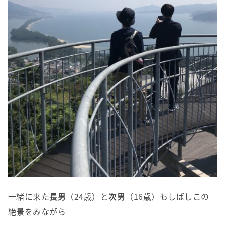
一緒に来た
長男
（24歳）と
次男
（16歳）もしばしこの
絶景をみながら