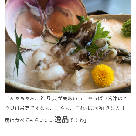
とり貝
「んぁぁぁあ、
が美味いぃ！やっぱり宮津のと
り貝は最高ですなぁ、いやぁ、これは貝が好きな人は一
逸品
度は食べてもらいたい
ですわ」