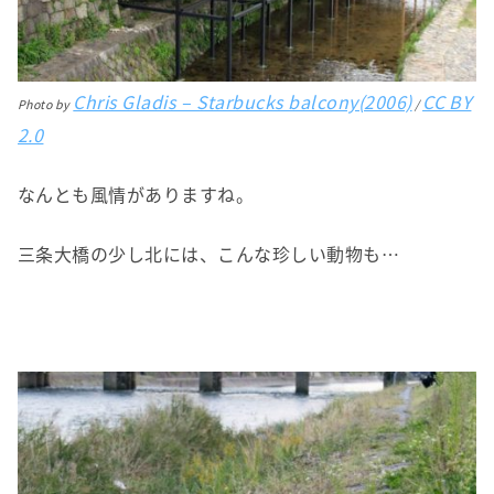
Chris Gladis – Starbucks balcony(2006)
CC BY
Photo by
/
2.0
なんとも風情がありますね。
三条大橋の少し北には、こんな珍しい動物も…