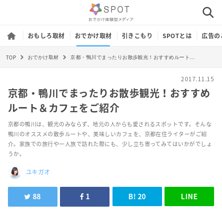
おもしろ取材
おでかけ取材
引きこもり
SPOTとは
広告の
TOP
京都・鴨川でまったりお散歩観光！おすすめルート＆カフェをご紹介
おでかけ取材
2017.11.15
京都・鴨川でまったりお散歩観光！おすすめ
ルート＆カフェをご紹介
京都の鴨川は、観光のみならず、地元の人からも愛されるスポットです。そんな
鴨川のオススメの散歩ルートや、美味しいカフェを、京都在住ライターがご紹
介。家族での旅行や一人旅で訪れた際にも、少し立ち寄ってみてはいかがでしょ
うか。
ユキガオ
88
1
B!
20
LINE